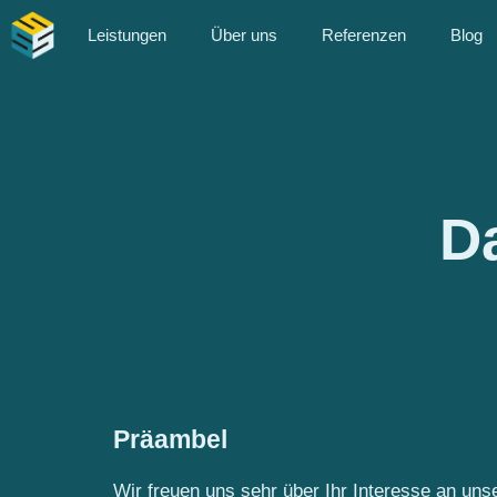
Zum
Leistungen
Über uns
Referenzen
Blog
Inhalt
springen
D
Präambel
Wir freuen uns sehr über Ihr Interesse an uns