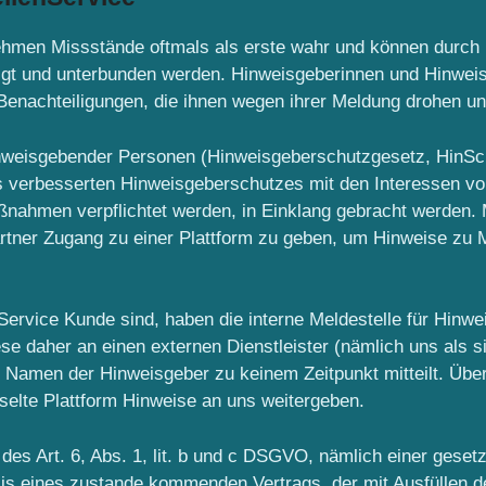
hmen Missstände oftmals als erste wahr und können durch i
olgt und unterbunden werden. Hinweisgeberinnen und Hinwei
Benachteiligungen, die ihnen wegen ihrer Meldung drohen u
inweisgebender Personen (Hinweisgeberschutzgesetz, HinS
nes verbesserten Hinweisgeberschutzes mit den Interessen v
ahmen verpflichtet werden, in Einklang gebracht werden. M
Partner Zugang zu einer Plattform zu geben, um Hinweise z
ervice Kunde sind, haben die interne Meldestelle für Hinwe
ese daher an einen externen Dienstleister (nämlich uns al
n Namen der Hinweisgeber zu keinem Zeitpunkt mitteilt. Übe
selte Plattform Hinweise an uns weitergeben.
es Art. 6, Abs. 1, lit. b und c DSGVO, nämlich einer geset
sis eines zustande kommenden Vertrags, der mit Ausfüllen 