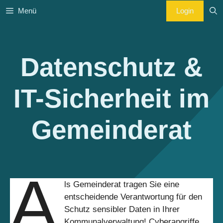
Zum
Login
Menü
Inhalt
springen
Datenschutz &
IT-Sicherheit im
Gemeinderat
A
ls Gemeinderat tragen Sie eine
entscheidende Verantwortung für den
Schutz sensibler Daten in Ihrer
Kommunalverwaltung! Cyberangriffe