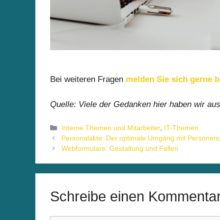
Bei weiteren Fragen
melden Sie sich gerne b
Quelle: Viele der Gedanken hier haben wir aus
Kategorien
Interne Themen und Mitarbeiter
,
IT-Themen
Personalakte: Der optimale Umgang mit Personen
Webformulare: Gestaltung und Fallen
Schreibe einen Kommenta