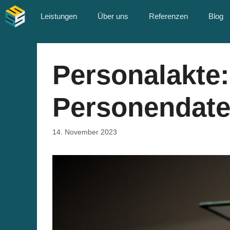
Zum
Leistungen
Über uns
Referenzen
Blog
Inhalt
springen
Personalakte
Personendat
14. November 2023