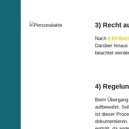
3)
Recht a
Nach
§ 83 Bet
Darüber hinaus
beachtet werde
4)
Regelun
Beim Übergang v
aufbewahrt. Sol
ist dieser Proz
dokumentieren. 
enthält, da and