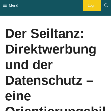
Zum
Login
Menü
Inhalt
springen
Der Seiltanz:
Direktwerbung
und der
Datenschutz –
eine